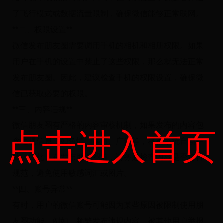
了飞行模式或数据流量限制，确保微信能够正常联网。
**二、权限设置**
微信发布朋友圈需要调用手机的相机和相册权限。如果
用户在手机的设置中禁止了这些权限，那么就无法正常
发布朋友圈。因此，建议检查手机的权限设置，确保微
信已获取必要的权限。
**三、内容违规**
微信朋友圈有严格的内容审核机制，如果发布的内容包
点击进入首页
含违规信息，如色情、暴力、广告等，将被系统自动拦
截。因此，在发布朋友圈前，请务必检查内容是否符合
规范，避免使用敏感词汇或图片。
**四、账号异常**
有时，用户的微信账号可能因为某些原因被限制使用朋
友圈功能。例如，频繁发布违规内容、被其他用户举报