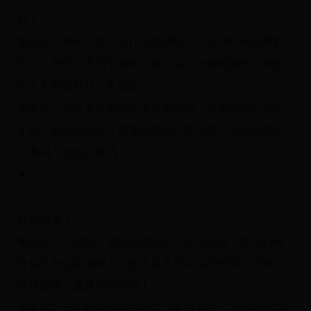
好！
维吉尔：未来？那又有什么所谓呢？反正到时候我早就
死了，为什么要为未来的人担心呢？未来的枫丹、未来
的人又和我有什么关系呢？
维吉尔：我会去凭吊我的父母和兄弟，是因为他们有恩
于我，是我的血亲，但未来的人可曾为你、为我做过任
何事吗？难道不是吗？
★
……
有些偏激了…
维吉尔：…咳咳，假定我是缺乏社会责任感，对我们枫
丹也不抱自豪感的人，在提及水的问题的时候，或许会
这样说吧！真是面目可憎！
维吉尔：无论如何，我偏题了，不好意思。下面的大门