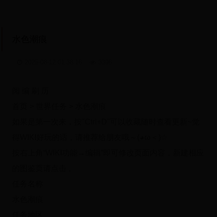
水色潮痕
2025-08-12 01:38:16
3396
阅 编 刷 历
首页 > 世界任务 > 水色潮痕
如果是第一次来，按"Ctrl+D"可以收藏随时查看更新~觉
得WIKI好玩的话，请推荐给朋友哦～(◕ω＜)☆
按右上角“WIKI功能→编辑”即可修改页面内容，新建相应
的图鉴页请点击 。
任务名称
水色潮痕
任务地区