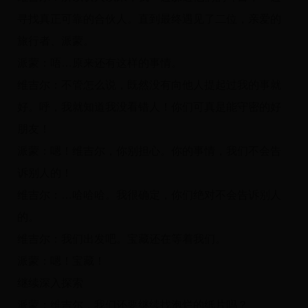
寻找真正可靠的合伙人。直到最终遇见了二位，亲爱的
旅行者、派蒙。
派蒙：唔…原来还有这样的事情。
维吉尔：不管怎么说，既然没有向他人提起过我的事就
好。呼，我就知道我没看错人！你们可真是能守密的好
朋友！
派蒙：嗯！维吉尔，你别担心。你的事情，我们不会告
诉别人的！
维吉尔：…哈哈哈。我很确定，你们绝对不会告诉别人
的。
维吉尔：我们出发吧。宝藏还在等着我们。
派蒙：嗯！宝藏！
继续深入探索
派蒙：维吉尔，我们还要继续找泡烂的纸片吗？