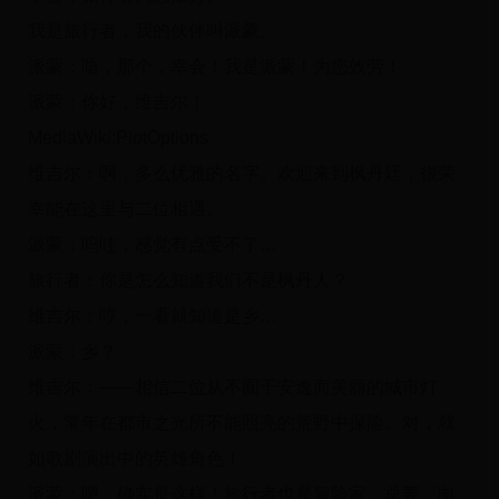
我是旅行者，我的伙伴叫派蒙。
派蒙：唔，那个，幸会！我是派蒙！为您效劳！
派蒙：你好，维吉尔！
MediaWiki:PlotOptions
维吉尔：啊，多么优雅的名字。欢迎来到枫丹廷，很荣
幸能在这里与二位相遇。
派蒙：呜哇，感觉有点受不了…
旅行者：你是怎么知道我们不是枫丹人？
维吉尔：哼，一看就知道是乡…
派蒙：乡？
维吉尔：——相信二位从不囿于安逸而美丽的城市灯
火，常年在都市之光所不能照亮的荒野中探险。对，就
如歌剧演出中的英雄角色！
派蒙：嗯，确实是这样！旅行者也是冒险家，总要「向