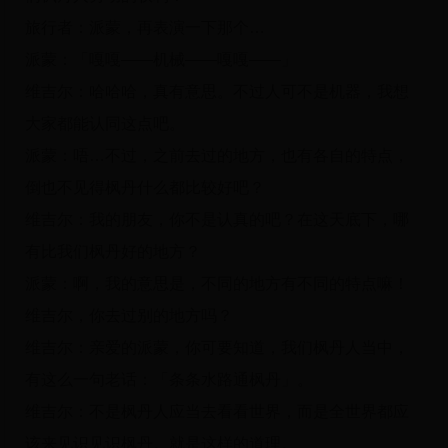
旅行者：派蒙，再表演一下那个…
派蒙：「嘎嘎——机械——嘎嘎——」
维吉尔：哈哈哈，真有意思。不过人可不是机器，我想
大家都能认同这点吧。
派蒙：唔…不过，之前去过的地方，也有各自的特点，
倒也不见得枫丹什么都比较好吧？
维吉尔：我的朋友，你不是认真的吧？在这天底下，哪
有比我们枫丹好的地方？
派蒙：啊，我的意思是，不同的地方有不同的特点嘛！
维吉尔，你去过别的地方吗？
维吉尔：亲爱的派蒙，你可要知道，我们枫丹人当中，
有这么一句老话：「条条水路通枫丹」。
维吉尔：不是枫丹人应当去看看世界，而是全世界都应
该来见识见识枫丹。就是这样的道理。