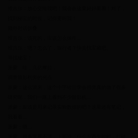
维吉尔：放心交给我吧！我会在这里好好看着！对了，
找到秘宝的时候，记得要叫我！
额外对话折叠
维吉尔：该死的，应该怎么操作…
维吉尔：嗯？怎么了，旅行者？快去找宝藏吧。
寻找秘宝！
派蒙：哇，几亿摩拉…
调查留影机旁的光点
派蒙：这么说来，这个十字铃兰学会感觉真的做了很多
研究呢，我们一路上看到不少留影机…
派蒙：应该是用来记录实验数据的吧？这里还有笔记，
我看看…
派蒙：嗯…
派蒙：很多字看不清，上面说「什么东西失控时，打破