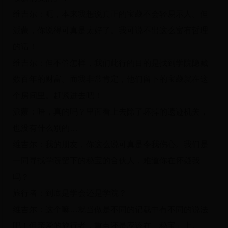
维吉尔：呃，本来我想说真正的宝藏不会轻易示人。但
派蒙，你说得可真是太好了。我可说不出这么富有哲理
的话！
维吉尔：但不管怎样，我们此行的目的是找到学院隐藏
数百年的财富。而我非常肯定，他们留下的宝藏就在这
个房间里。赶紧进去吧！
派蒙：唔，真的吗？里面看上去除了坏掉的遗迹机关，
也没有什么别的…
维吉尔：我的朋友，你这么说可真是令我伤心。我们是
一同寻找学院留下的秘宝的合伙人，难道你在怀疑我
吗？
旅行者：到底是学会还是学院？
维吉尔：这个嘛…就当做是不同的记载中有不同的说法
吧！但亲爱的旅行者，重点还是应该在「秘宝」上。