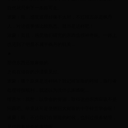
自然就只剩下一条路可走。
派蒙：唔…感觉道理好像不太对，不过维吉尔是枫丹
人，对这些事情比较熟悉。就当是这样吧！
派蒙：而且，感觉他们研究的东西也很神奇呢。一路上
也见到了明显不属于枫丹的机关…
★
那些东西还挺麻烦的…
之前在须弥的沙漠里见过。
派蒙：咦？原来是这样吗？我记得冒险的时候，旅行者
处理得很顺利，我还以为没什么困难呢…
维吉尔：我想，以学会的资源，取得这些东西应该不是
问题吧。毕竟这可是坐拥巨大财富的十字铃兰学会呢！
派蒙：唔，不过我们在冒险的时候，也到过很多秘境，
见过很多神奇的事情呢。