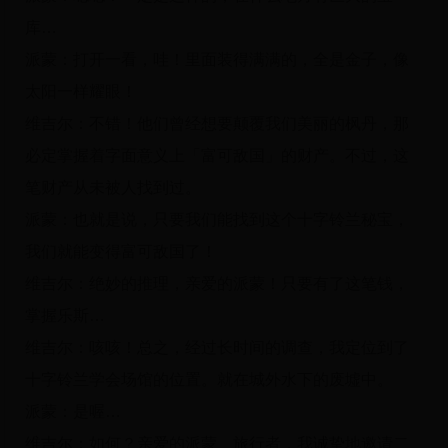
库…
派蒙：打开一看，哇！里面装得满满的，全是金子，像
太阳一样耀眼！
维吉尔：不错！他们曾经想要颠覆我们美丽的枫丹，那
必定掌握着字面意义上「富可敌国」的财产。不过，这
笔财产从未被人找到过。
派蒙：也就是说，只要我们能找到这个十字铃兰秘宝，
我们就能变得富可敌国了！
维吉尔：绝妙的推理，亲爱的派蒙！只要有了这笔钱，
掌握乐斯…
维吉尔：咳咳！总之，经过长时间的调查，我定位到了
十字铃兰学会场馆的位置。就在城外水下的废墟中。
派蒙：是喔…
维吉尔：如何？亲爱的派蒙、旅行者，我诚挚地邀请二