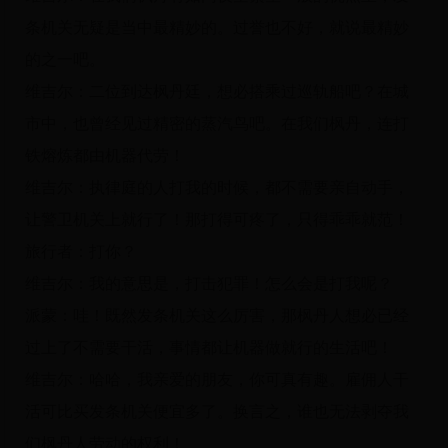
条机关无疑是当中最精妙的。过誉也不好，就说最精妙
的之一吧。
维吉尔：二位到达枫丹廷，想必搭乘过巡轨船吧？在城
市中，也曾经见过精密的蒸汽鸟吧。在我们枫丹，连打
铁熔炼都由机器代劳！
维吉尔：执律庭的人打我的时候，都不需要亲自动手，
让警卫机关上就行了！那打得可疼了，只得乖乖就范！
旅行者：打你？
维吉尔：我的意思是，打击犯罪！怎么会是打我呢？
派蒙：哇！既然发条机关这么厉害，那枫丹人想必已经
过上了不需要干活，事情都让机器做就行的生活吧！
维吉尔：哈哈，我亲爱的朋友，你可真有趣。雇佣人干
活可比买发条机关便宜多了。换言之，谁也无法剥夺我
们枫丹人劳动的权利！