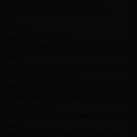
维吉尔：嗯？二位那一定也找到过许多宝藏吧？
★
那是自然。
至少付得起我和派蒙的旅费。
维吉尔：真有意思。我是说，真了不起，不愧是旅行者
和派蒙。
派蒙：可惜这个地方被淹没了…感觉这里曾经发生过很
多事情，也有很多很厉害的发现…
维吉尔：在历史上，我们枫丹的水位线曾经上升过。依
照枫丹科学院的人预计，未来还会继续上涨，或许整个
枫丹都将沉入水下吧。
派蒙：呜哇！那岂不是很糟糕…所有好吃的东西都会被
淹没…
派蒙：不管怎么说，希望未来不要发生这样的事情才