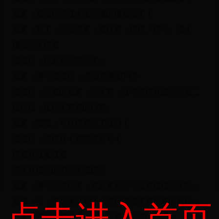
派蒙：都已经变成水生动物的栖息地了！
派蒙：对了，这么说来，旅行者，试试「那个」吧！
继续深入探索
维吉尔：钥匙竟然在这里…
派蒙：咦？维吉尔 ，你之前来过吗？
维吉尔：亲爱的派蒙，不久前，我与同伴就因为不如二
位机敏，止步于前方的门前。
派蒙：嘿嘿，幸好你遇到了我们！
维吉尔：说得好！实在是万幸！
探索并收集线索
进入有锚点的中央区域房间
派蒙：咦？这些机关，看起来和这个地方格格不入呢…
派蒙：唔，感觉像是从什么古代遗迹里搬出来的东西…
点击进入首页
派蒙：咦？这些机关，我们之前在须弥的沙漠…