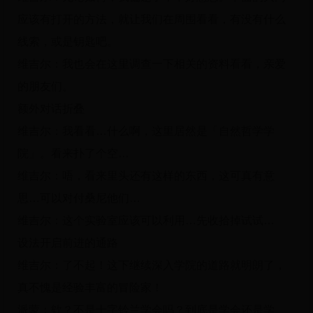
应该有打开的方法，就让我们在周围看看，有没有什么
线索，或是钥匙吧。
维吉尔：我也会在这里调查一下相关的资料看看，亲爱
的朋友们。
额外对话折叠
维吉尔：我看看…什么啊，这里居然是「自然哲学学
院」。看来扑了个空…
维吉尔：唔，看来里头还有这样的东西，这可真有意
思…可以对付桑尼他们…
维吉尔：这个实验室应该可以利用…先收拾掉试试…
设法开启前进的通路
维吉尔：了不起！这下继续深入学院的道路就明朗了，
真不愧是经验丰富的冒险家！
派蒙：欸？不是十字铃兰学会吗？到底是学会还是学