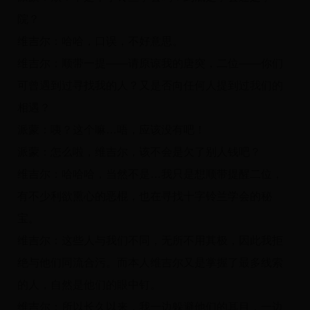
院？
维吉尔：哈哈，口误，不好意思。
维吉尔：顺带一提——请原谅我的唐突，二位——你们
可曾遇到过寻找我的人？又是否向任何人提到过我们的
相遇？
派蒙：咦？这个嘛…唔，应该没有吧！
派蒙：怎么啦，维吉尔，该不会是欠了别人钱吧？
维吉尔：哈哈哈，当然不是…我只是想顺带提醒二位，
有不少利欲熏心的恶棍，也在寻找十字铃兰学会的秘
宝。
维吉尔：这些人与我们不同，无所不用其极，因此我拒
绝与他们同流合污。而本人维吉尔又是掌握了最多线索
的人，自然是他们的眼中钉。
维吉尔：所以长久以来，我一边躲避他们的耳目，一边