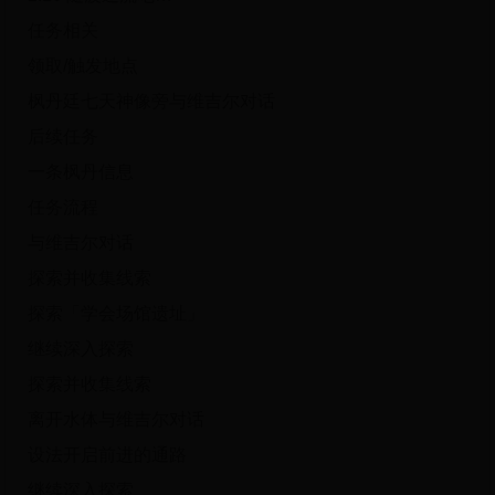
任务相关
领取/触发地点
枫丹廷七天神像旁与维吉尔对话
后续任务
一条枫丹信息
任务流程
与维吉尔对话
探索并收集线索
探索「学会场馆遗址」
继续深入探索
探索并收集线索
离开水体与维吉尔对话
设法开启前进的通路
继续深入探索