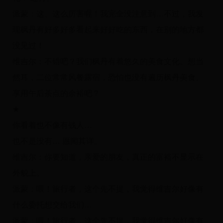
派蒙：这、这么厉害喔！我完全没注意到…不过，我发
现枫丹有好多好多看起来好好吃的东西，在别的地方都
没见过！
维吉尔：不错吧？我们枫丹有着悠久的美食文化。想当
然耳，二位常常风餐露宿，恐怕也没有遍历枫丹美食、
享用午后茶点的余裕吧？
★
你看着也不像有钱人…
也不是没有… 愿闻其详。
维吉尔：你要知道，亲爱的朋友，真正的富裕不显示在
外貌上。
派蒙：喂！旅行者，这个先不提，我觉得维吉尔好像有
什么委托想交给我们…
派蒙：喂！旅行者，这个先不提，我觉得维吉尔好像有