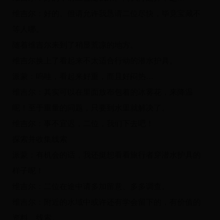
维吉尔：好的。但请允许我恳请二位尽快，毕竟宝藏不
等人哪。
随着维吉尔来到了稍显荒凉的地方。
维吉尔换上了看起来不太适合行动的潜水护具。
派蒙：呜哇，看起来好重，而且好闷热…
维吉尔：其实可以在里面放布包着的冰雾花，来降温
呢！至于重量的问题，只要到水里就解决了。
维吉尔：事不宜迟，二位，我们下去吧！
探索并收集线索
派蒙：有机会的话，我还挺想看看旅行者穿潜水护具的
样子呢！
维吉尔：二位在途中请多加留意、多多调查。
维吉尔：附近的水域中或许还有学会留下的，有价值的
资料、线索。