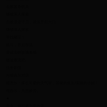
击败发条机关
继续深入探索
击败遗迹守卫，设法开启大门
继续深入探索
寻找秘宝！
战斗，并且存活
尝试击碎玻璃幕墙
随波逐流吧…
任务剧情
与维吉尔对话
维吉尔：多么可爱的天气呀，英俊的先生/美丽的小姐！
维吉尔，为您效劳。
★
幸会，旅行者为您效劳。