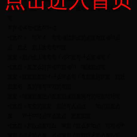
派蒙：看来这个什么学会的人，也研究过须弥的东西
呢…
离开水体与维吉尔对话
维吉尔：…很不幸，看来继续前进的道路在这扇门后
面，总之，我上去看看情况。
派蒙：我们也上来看看！说不定有什么宝藏呢！
维吉尔：要怎么打开水中那扇门，继续前进呢…
派蒙：这里就是那个什么学会喔！看起来好厉害，到处
都是书，真的很有学习的氛围…
派蒙：很难想象他们是要阴谋颠覆枫丹的秘密结社呢。
维吉尔：亲爱的派蒙，曾经有人说过，「知识就是力
量」。对十字铃兰学会来说，更是如此。
维吉尔：所以你要明白，掌握了这么多知识，就相当于
掌握了强大的力量。当你掌握了这样巨大的力量以后，