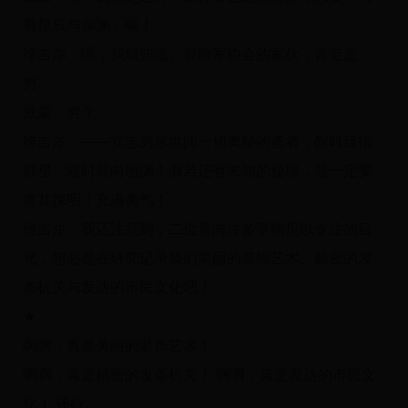
着星辰与深渊」嘛！
维吉尔：嘿，我就知道。冒险家协会的家伙，肯定是
穷…
派蒙：穷？
维吉尔：——立志穷尽世间一切奥秘的勇者，醒时目指
群星，寝时背向地渊！假若还有未知的秘境，就一定要
将其探明！充满勇气！
维吉尔：我还注意到，二位常向许多事物投以专注的目
光，想必是在研究记录我们美丽的装饰艺术、精密的发
条机关与发达的市民文化吧！
★
啊啊，真是美丽的装饰艺术！
啊啊，真是精密的发条机关！ 啊啊，真是发达的市民文
化！ 还行。