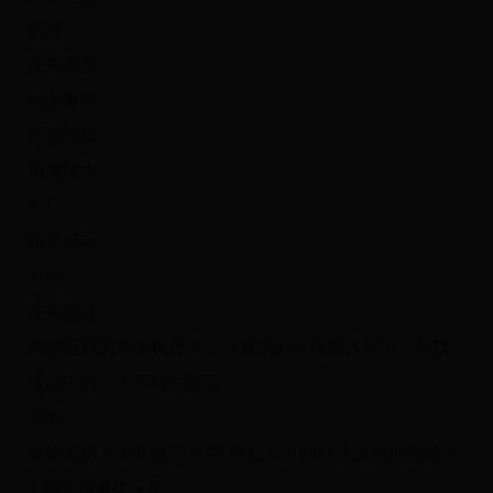
枫丹
任务类型
地图事件
开放等级
所属版本
4.0
相关活动
时间
任务描述
偶然遇到的热情枫丹人，邀请我们一同深入水下，寻找
传说中的「十字铃兰秘宝」。
奖励
冒险阅历 × 350 原石 × 40 摩拉 × 30000 大英雄的经验 ×
3 精锻用魔矿 × 5