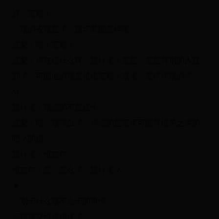
好，宝藏！
…我们去就是了。最坏又能怎样呢。
派蒙：嗯！宝藏！
派蒙：你在说什么呀，旅行者！要是、要是有别的人赶
到了，可能他们就要抢走宝藏！或者，要求和我们平
分…
旅行者：我说的不是这个。
派蒙：唔…我明白了，你说的是宝库可能有机关之类的
吧？的确…
旅行者：维吉尔…
维吉尔：怎、怎么了，旅行者？
★
…别干什么我不会干的事情。
后路就交给你确保了。