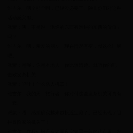
维吉尔：嗯？那个啊，已经没必要了。除非你们对这种
活动感兴趣。
派蒙：咦，不是说「泡烂的东西有泡烂的东西的价值」
吗？
维吉尔：嗯…亲爱的朋友，现在情况有变，就这么理解
吧。
派蒙：是喔…你是本地人，你比较清楚。就听你的吧！
击败发条机关
派蒙：呜哇！什么杀人机器！
维吉尔：我的天，旅行者，你对付这些发条机关可真有
一套。
派蒙：唔，感觉确实越来越接近宝藏了。已经出现了阻
拦冒险家的机关了！
维吉尔：在我们枫丹有如同夜空繁星一般的优点里，发