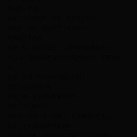
调查第一个光点
派蒙：学会的资料、线索…像是这个吗？
维吉尔：没错！应该是吧？肯定是！
调查第二个光点
派蒙：哇，都被水泡烂了…这个真的要收集吗？
维吉尔：泡烂的东西也泡烂的东西的价值，亲爱的派
蒙。
派蒙：是喔？这也是枫丹的文化吗？
靠近锚点旁的洞口时
派蒙：唔…这下面好像还有空间…
探索「学会场馆遗址」
维吉尔：请等一等，太快了！看来确实不是常人…
派蒙：水下居然有这样的遗迹…
维吉尔：请看，这里就是十字铃兰学会的场馆遗址！