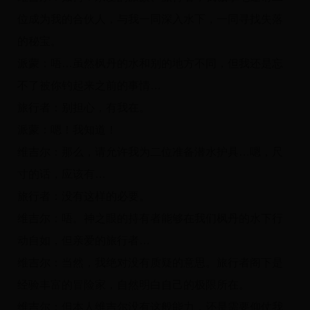
位成为我的合伙人，与我一同深入水下，一同寻找失落
的秘宝。
派蒙：唔…虽然枫丹的水和别的地方不同，但我还是忘
不了被你钓起来之前的事情…
旅行者：别担心，有我在。
派蒙：嗯！我知道！
维吉尔：那么，请允许我为二位准备潜水护具…嗯，尺
寸的话，应该有…
旅行者：没有这样的必要。
维吉尔：唔。神之眼的持有者能够在我们枫丹的水下行
动自如，但亲爱的旅行者…
维吉尔：当然，我绝对没有质疑的意思。旅行者阁下是
经验丰富的冒险家，自然明白自己的极限所在。
维吉尔：但本人维吉尔没有这般能力，还是需要仰仗我