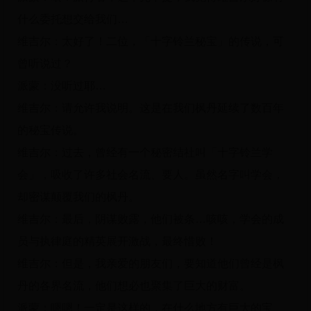
什么委托想交给我们…
维吉尔：太好了！二位，「十字铃兰秘宝」的传说，可
曾听说过？
派蒙：没听过耶…
维吉尔：请允许我说明。这是在我们枫丹延续了数百年
的秘宝传说。
维吉尔：过去，曾经有一个秘密结社叫「十字铃兰学
会」，吸收了许多社会名流、要人。虽然名字叫学会，
却密谋颠覆我们的枫丹。
维吉尔：最后，阴谋败露，他们被条…咳咳，学会的成
员与执律庭的精英展开激战，最终惜败！
维吉尔：但是，我亲爱的朋友们，要知道他们曾经是枫
丹的各界名流，他们想必也聚集了巨大的财富。
派蒙：嗯嗯！一定是这样的，在什么地方有巨大的宝