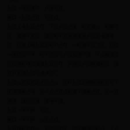
九四：商兑未宁，介疾有喜。
象曰：九四之喜，有庆也。
九四上承九五之尊，下比六三之佞，刚居柔位，刚能守
正，柔则不坚定，因此对于究竟是接受六三的谄媚求
悦，还是上奉九五的刚中之尊，一时拿不定主意。经过
一番思想斗争，终于决定与六三划清界线，不让他越过
自己进而再去迷惑九五至尊，并疾恶六三阴柔邪恶，故
爻辞又说九四“介疾有喜”。
九四位居近君的大臣之位，这样九四的隔阴疾邪就有了
匡济国家之功，其个人之喜也就成了国家之庆。这一爻
是说，战胜自我，建功于国。
九五：孚于剥，有厉。
象曰：孚于剥，位正当也。
九五阳刚居尊位，且得乎中正，但不能掉以轻心，上六