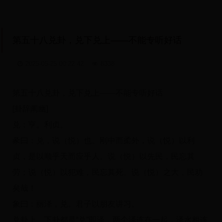
第五十八兑卦，兑下兑上——不能专听好话
2025-05-25 00:22:42
8338
第五十八兑卦，兑下兑上——不能专听好话
[卦辞阐幽]
兑：亨。利贞。
彖曰：兑，说（悦）也。刚中而柔外，说（悦）以利
贞，是以顺乎天而应乎人。说（悦）以先民，民忘其
劳；说（悦）以犯难，民忘其死。说（悦）之大，民劝
矣哉！
象曰：丽泽，兑。君子以朋友讲习。
兑卦上、下卦都是“兑”即泽，两个泽连在一起，泽水相连