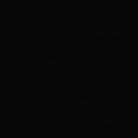
九二：孚兑，吉，悔亡。
象曰：孕兑之吉，信志也。
“九二”刚爻得中，心中诚信，以诚信与人和悦，当然吉
祥。不过，“九二”刚爻柔位不正，预料会后悔，但由于志
在诚信，后悔就消失了。
这一爻，说明应以诚信与人和悦。
六三：来兑，凶。
象曰：来兑之凶，位不当也。
“六三”是阴爻居下卦兑的最上位，不中不正，是内卦的主
爻，在上无爻相应，专门以媚态诱惑别人，用以满足自
己的虚荣心。只能使正直的人讨厌，所以凶险。“象
传”说：“位不当也”，是借爻位说明“六三”，行为不正当。
这一爻是说心术不正，以媚态取悦于人，是不会有好结
果的。