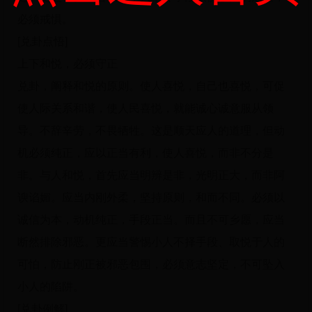
必须戒惧。
[兑卦点悟]
上下和悦，必须守正
兑卦，阐释和悦的原则。使人喜悦，自己也喜悦，可促
使人际关系和谐，使人民喜悦，就能诚心诚意服从领
导。不辞辛劳，不畏牺牲。这是顺天应人的道理，但动
机必须纯正，应以正当有利，使人喜悦，而非不分是
非。与人和悦，首先应当明辨是非，光明正大，而非阿
谀谄媚。应当内刚外柔，坚持原则，和而不同。必须以
诚信为本，动机纯正，手段正当。而且不可乡愿，应当
断然排除邪恶。更应当警惕小人不择手段、取悦于人的
可怕，防止刚正被邪恶包围，必须意志坚定，不可坠入
小人的陷阱。
[兑卦例解]