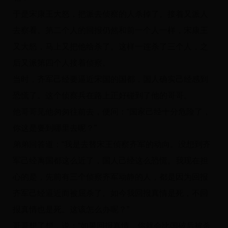
于是宋康王大怒，把派去侦察的人杀掉了。接着又派人
去察看。第二个人的回报仍然和前一个人一样，宋康王
又大怒，马上又把他给杀了。这样一连杀了三个人，之
后又派第四个人接着侦察。
当时，齐军己经要逼近宋国的国都，国人确实己经感到
恐慌了。这个侦察兵在路上正好碰到了他的哥哥。
他哥哥见他匆匆往前去，便问：“国家己经十分危险了，
你这是要到哪里去呢？”
弟弟回答道：“我是去替宋王侦察齐军的动向。没想到齐
军己经离国都这么近了，国人己经这么恐慌。我现在担
心的是，先前有三个侦察齐军动静的人，都是因为回报
齐军己经逼近而被屈杀了。如今我回报真情是死，不回
报真情也是死。这该怎么办呢？”
哥哥想了想，说：“如果回报真情，你就会比国破后被杀