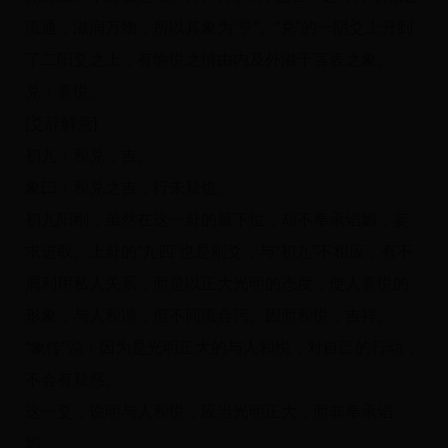
流通，滋润万物，所以其象为“亨”。“兑”的一阴爻上升到
了二阳爻之上，有愉悦之情由内及外溢于言表之象。
兑：喜悦。
[爻辞解意]
初九：和兑，吉。
象曰：和兑之吉，行未疑也。
初九阳刚，虽然在这一卦的最下位，却不奉承谄媚，妄
求进取。上卦的“九四”也是刚爻，与“初九”不相应，有不
屑利用私人关系，而是以正大光明的态度，使人喜悦的
形象，与人和谐，但不同流合污。因而和悦，吉祥。
“象传”说：因为是光明正大的与人和悦，对自己的行动，
不会有疑惑。
这一爻，说明与人和悦，应当光明正大，而非奉承谄
媚。