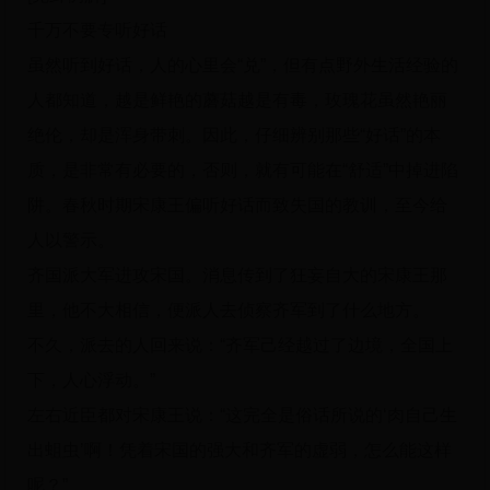
千万不要专听好话
虽然听到好话，人的心里会“兑”，但有点野外生活经验的
人都知道，越是鲜艳的蘑菇越是有毒，玫瑰花虽然艳丽
绝伦，却是浑身带刺。因此，仔细辨别那些“好话”的本
质，是非常有必要的，否则，就有可能在“舒适”中掉进陷
阱。春秋时期宋康王偏听好话而致失国的教训，至今给
人以警示。
齐国派大军进攻宋国。消息传到了狂妄自大的宋康王那
里，他不大相信，便派人去侦察齐军到了什么地方。
不久，派去的人回来说：“齐军己经越过了边境，全国上
下，人心浮动。”
左右近臣都对宋康王说：“这完全是俗话所说的‘肉自己生
出蛆虫’啊！凭着宋国的强大和齐军的虚弱，怎么能这样
呢？”