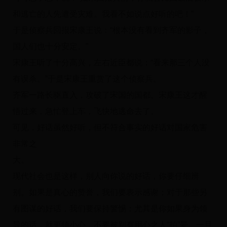
和逃亡的人先遭受灾难。我看不如说点好听的吧！”
于是侦察兵回报宋康王说：“根本没有看到齐军的影子，
国人们也十分安定。”
宋康王听了十分高兴，左右近臣都说：“看来那三个人没
有误杀。”于是宋康王重赏了这个侦察兵。
齐军一路长驱直入，攻破了宋国的国都。宋康王这才醒
悟过来，急忙登上车，飞快地逃命去了。
可见，好话虽然好听，但不符合事实的好话对国家危害
非常之
大。
现代社会也是这样，别人向你说的好话，你要仔细辨
别。如果是真心的赞誉，我们要表示感谢；对于那些另
有图谋的好话，我们要保持警惕；尤其是你如果身为领
导的话，就更须小心，不要被别有用心之人“拍”晕。一旦