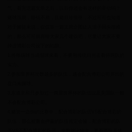
气，看完这篇文章之后，以后你还会有这样的举动吗？
赌球虽易，赔钱不易，且赌且珍惜呀，不过可可也知道
对于赌徒来说，仅仅靠一篇文就企图让人浪子回头很难
的，那么可可就再给大家几个建议吧，尽量让大家不要
掉进博彩公司设下的陷阱。
1.将每场球当成假球来看，不要用传统目光去看待两队的
实力。
2.参加世界杯次数越多的队伍，越会配合博彩公司开出的
盘口来踢球。
3.东道主和只参加过一两届世界杯的队伍以及美国队一般
不会配合博彩公司。
4.赌资一边倒的比赛中，配合博彩的队伍VS配合博彩的
队伍，那么被重金押赢的队伍肯定会输，配合博彩的队
伍VS不配合博彩的队伍，变数就比较大，要看两队具体