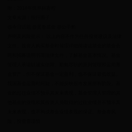
附：2018年世界杯赛程
文章来源：投行圈子
@今日话题 @蛋卷基金 @公子豹
声明及风险提示： 以上内容不作为任何投资建议及法律
文件。投资人购买基金时候应详细阅读该基金的基金合
同和招募说明书等法律文件，了解基金基本情况。基金
管理人承诺以诚实信用、勤勉尽职的原则管理和运用基
金资产，但不保证基金一定盈利，也不保证最低收益。
我国基金运营时间短，不能反映股市发展所有阶段。基
金的过往业绩不预示其未来表现，基金管理人管理的其
他基金的业绩和其投资人员取得的过往业绩并不预示其
未来表现，也不构成基金业绩表现的保证。基金有风
险，投资需谨慎