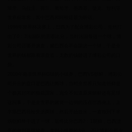
班牙、乌拉圭、荷兰、葡萄牙、墨西哥、捷克、智利等
世界杯常客，其中巴西和阿根廷最为听话。
1998年世界杯决赛上，巴西为了配合博彩公司，竟然打
出了0：3法国队的荒谬比分，当时法国每进一个球，博
彩公司还要开滚盘，赌巴西会不会踢进一个球，于是全
世界的钱都跟着滚盘追，无数的钱砸进了博彩公司的口
袋。
2010年南非世界杯G组的小组赛，巴西VS朝鲜，博彩公
司开出的盘口是巴西让两球，当时全世界只知道朝鲜是
个极其封闭的独裁国家，完全不知道原来朝鲜还有足球
这回事，于是全世界的赌资一边倒的压在巴西身上，上
半场巴西轻松先进两球，然后开始放水，一直拖到下半
场朝鲜终于进了一球，最终比分巴西2：1朝鲜，巴西漂
亮的做到赢球输盘，拿到小组赛的3分，还让博彩公司大