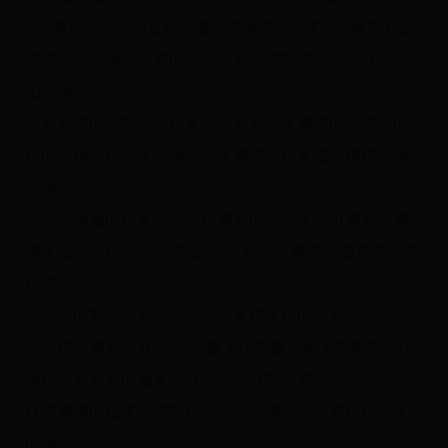
300多场顶级职业足球比赛，共有425名球员、裁判和足
球官员牵涉操纵比赛的活动。而这些数据还可能只是冰
山一角。
没有最终的控制力，庄家是不敢开地下赌球的。在明的
暗的各种手段之下，每次地下赌球，庄家都能赚得盆满
钵满。
一个永远赢的庄家是留不住赌客的。为了吸引赌客，赌
博集团会不时地放出些“甜头”，从而让赌客沉迷其中不能
自拔。
冷冰冰的数字背后，是一个个家破人亡的悲剧。
一旦踏入赌局，就会陷入“赢了还想赢，输了想翻本”的死
循环，而最后的赢家，只能是游戏制定者。
认清赌博的根本，立即跳出这个怪圈，才是真正聪明人
的做法。