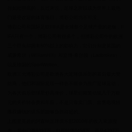
得如此彻底的，反过来说，足球之所以成为世界上最热
门最受欢迎的体育项目，博彩公司功不可没。
博彩公司和国际足联FIFA是全球整个足球产业的老板，F
IFA只有一个，博彩公司有很多个，但博彩公司中的欧洲
三个巨头却拥有80%以上的影响力，它们分别是英国的
威廉希尔（WilliamHill）和立博·希尔顿（Ladbrokes）、
以及德国的SportWetten。
欧洲三大博彩公司是欧洲各大足球俱乐部的幕后最大赞
助商，他们和国际足联一样在不留余力推广足球运动，
为各大俱乐部球星炒高身价，球星们频繁动辄几千万欧
元的天价转会费和年薪，不是只靠卖门票、出售电视转
播权赚钱的俱乐部能够负担得起的。
上图是英超的阿森纳足球俱乐部2010年的收入来源报
表，其中门票9393万，电视转播8458万，商品4397万，