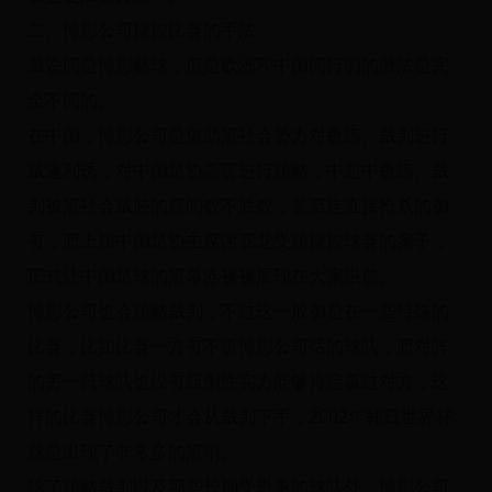
二、博彩公司操控比赛的手法
虽说同是博彩赌球，但是欧洲和中国同行们的做法是完
全不同的。
在中国，博彩公司是借助黑社会势力对教练、裁判进行
威逼利诱，对中国足协高官进行贿赂，中超中教练、裁
判被黑社会威胁的新闻数不胜数，甚至连直接枪杀的都
有，而上届中国足协主席谢亚龙受贿操控球赛的案子，
正式让中国足球的黑幕赤裸裸展现在大家眼前。
博彩公司也会贿赂裁判，不过这一般都是在一些特殊的
比赛，比如比赛一方有不听博彩公司话的球队，而对阵
的另一只球队也没有压倒性实力能够肯定赢过对方，这
样的比赛博彩公司才会从裁判下手，2002年韩日世界杯
就是出现了非常多的黑哨。
除了贿赂裁判以及那些长期受恩惠的球队外，博彩公司