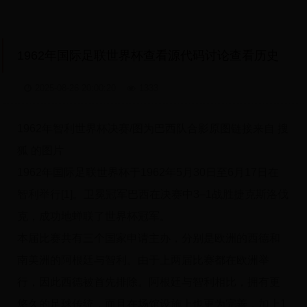
1962年国际足联世界杯查看源代码讨论查看历史
2025-08-26 20:00:20
1333
1962年智利世界杯决赛/图为巴西队合影原图链接来自 搜
狐 的图片
1962年国际足联世界杯于1962年5月30日至6月17日在
智利举行[1]。卫冕冠军巴西在决赛中3–1战胜捷克斯洛伐
克，成功地蝉联了世界杯冠军。
本届比赛共有三个国家申请主办，分别是欧洲的西德和
南美洲的阿根廷与智利。由于上两届比赛都在欧洲举
行，因此西德被首先排除。阿根廷与智利相比，拥有更
悠久的足球传统，而且在场馆设施上也更为完善，加上1