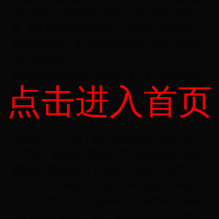
济的巴西队在贝利的退出后又诞生了新的巨星—加连
查。加林查出生时就带有足疾，但是他后天的勤奋努力
使得他反而超出了常人所能达到的境界，并且为巴西队
夺得了世界冠军。
本届世界杯也是球场暴力肆虐的一届比赛。尤其在智利
点击进入首页
与意大利的比赛中，双方球员动作非常粗野，虽然只有
两人被罚下场，但最后客队只能在警察的保护下才离开
了球场。
小组赛的一大冷门是，东道主智利队击败了苏联，进入
了半决赛，他们的对手是英格兰和巴西队的胜者。随着
加连查出色的进球表演，巴西队3比1战胜了英格兰，开
始与东道主进行南美洲打比战。另外，南斯拉夫和捷克
斯洛伐克也分别战胜了西德和匈牙利，两个斯拉夫国家
也在半决赛中遭遇了。结果，这场半决赛的到场观众只