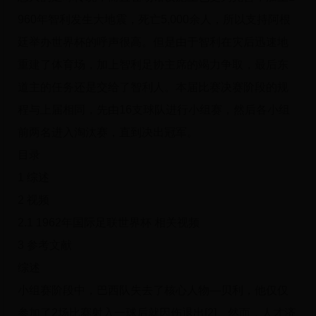
960年智利发生大地震，死亡5,000余人，所以支持阿根
廷举办世界杯的呼声很高。但是由于智利在灾后迅速地
重建了体育场，加上智利足协主席的竭力争取，最后东
道主的任务还是交给了智利人。本届比赛决赛阶段的规
程与上届相同，先由16支球队进行小组赛，然后各小组
前两名进入淘汰赛，直到决出冠军。
目录
1 综述
2 视频
2.1 1962年国际足联世界杯 相关视频
3 参考文献
综述
小组赛阶段中，巴西队失去了核心人物—贝利，他仅仅
参加了2场比赛射入一球后就因伤退出[2]。然而，人才济