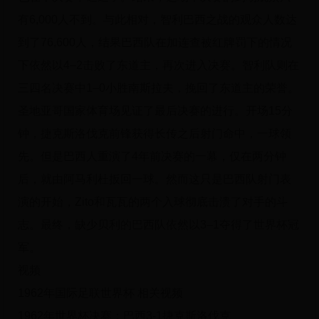
有6,000人不到。与此相对，智利巴西之战的观众人数达
到了76,600人，结果巴西队在加连查被红牌罚下的情况
下依然以4–2击败了东道主，再次进入决赛。智利队则在
三四名决赛中1–0小胜南斯拉夫，挽回了东道主的荣誉。
圣地亚哥国家体育场见证了最后决赛的进行。开场15分
钟，捷克斯洛伐克前锋获得长传之后射门命中，一球领
先。但是巴西人重演了4年前决赛的一幕，仅在两分钟
后，就由阿马利杜扳回一球。然而这只是巴西队射门表
演的开始，Zito和瓦瓦的两个入球彻底击溃了对手的斗
志。最终，缺少贝利的巴西队依然以3–1夺得了世界杯冠
军。
视频
1962年国际足联世界杯 相关视频
1962年世界杯决赛：巴西3-1捷克斯洛伐克