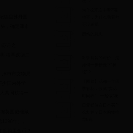
坛”？
为什么现实中看不到
世纪德里苏丹国
帅哥，为什么我看帅
哥没感觉
会牵头，确定津市
翻翥的意思
的苏丹之
德沙即穆罕默德二
对铁观音的评价，是
如何一步步走下“神
坛”？
，津市市文物局
【图鉴】花都一年四
不少国内外学
季有花，收藏“赏花
3人共同获得一
时间表”，一起做“花
痴”
日元贬值在日本买什
根据英国戴维藏
么划算？日本购物推
荐5选
1298年）。
印度德里金币？