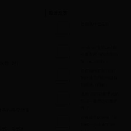
最近发表
吕布属什么生肖
windows电脑cmd命
令查看网卡的物理地
址（mac地址）
载次数: 24)
筒灯如何安装?筒灯
的拆装简单到可以自
如更换（图解）
求助 你们视频面试的
地点一般都选在哪里
呀？
财务科移交津市
对铁观音的评价，是
如何一步步走下“神
版式，每式3