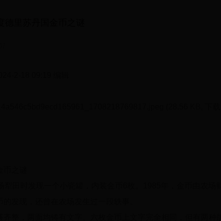
度德里苏丹国金币之谜
07
-2-18 09:19 编辑
4a546c5bd9ecd165961_1708218769817.jpeg (28.56 KB, 下
金币之谜
场犁田时发现一个小瓷罐，内装金币6枚。1985年，金币由农场
币的发现，还曾在农场发生过一段轶事。
甚齐整，两面均铸有文字。六枚金币上文字完全相同，但有两种