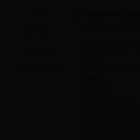
首页
澧有蘭津 津市出土印
2025-05-17 13:31:18
57
世界杯德
本帖最后由 上善若水 于 2024
苏联世界杯
澧有兰津
mmexport050513db15ee1
男子乒乓球世界杯
下载附件
保存到相册
2024-2-18 09:18 上传
津市出土印度德里苏丹国
上世纪60年代初，涔澹农
文物管理所，这几枚小金
出土金币为圆形，边缘不