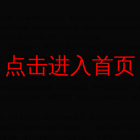
基建工地一座古墓葬发现3枚金币。通过专业鉴定，它们是印度中
穆罕默德二世(1296-1316)打制的。2001年由中国钱币学
发现的3枚金币为同一币制，全国现存仅此9枚。
，币铭正面释作：“苏丹艾布·摩瓦札夫·穆罕默德沙是世界崇高
点击进入首页
主，“艾布·摩瓦札夫·穆罕默德”是王命，“沙”即王之意。穆罕默
苏丹国金币背面铭文的意思，数十年来成了“未解之谜”。2016年
破译金币背面铭文的秘密，经多方报道后，津市有关方面收到了
心人士的电话和邮件。并最终认定，金币铭文的秘密已破译，有
山大，哈里发的右手，信仰者领袖的助手。”而背面边缘阿拉伯文
枚金币是在698年在德里市区制造的。”（伊斯兰历698年为公元
份被破解，也令人好奇津市为什么会和南京一样存有14世纪末的