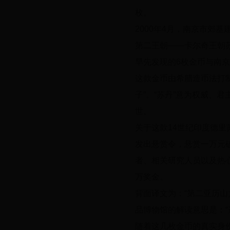
枚。
2000年4月，南京市郊
第二王朝——卡尔奇王朝苏丹
早先发现的6枚金币与南京
这款金币由希腊造币法打制
子”。“苏丹”意为权威、君
世。
关于这款14世纪印度德里
发出悬赏令，悬赏一万元
者、相关研究人员以及热
万奖金。
背面译文为：“第二亚历
品博物馆的解读意思是：“这
随着这几枚金币的真实身